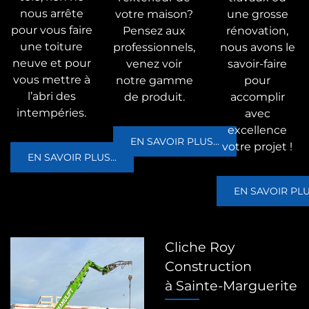
nous arrête
votre maison?
une grosse
pour vous faire
Pensez aux
rénovation,
une toiture
professionnels,
nous avons le
neuve et pour
venez voir
savoir-faire
vous mettre à
notre gamme
pour
l’abri des
de produit.
accomplir
intempéries.
avec
excellence
EN SAVOIR PLUS...
votre projet !
EN SAVOIR PLUS...
EN SAVOIR PLUS
Cliche Roy
Construction
à Sainte-Marguerite