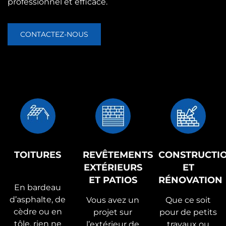
professionnel et efficace.
CONTACTEZ-NOUS
TOITURES
REVÊTEMENTS
CONSTRUCTI
EXTÉRIEURS
ET
ET PATIOS
RÉNOVATION
En bardeau
d’asphalte, de
Vous avez un
Que ce soit
cèdre ou en
projet sur
pour de petits
tôle, rien ne
l’extérieur de
travaux ou