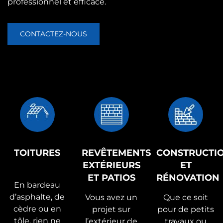
professionnel et efficace.
CONTACTEZ-NOUS
TOITURES
REVÊTEMENTS
CONSTRUCTI
EXTÉRIEURS
ET
ET PATIOS
RÉNOVATION
En bardeau
d’asphalte, de
Vous avez un
Que ce soit
cèdre ou en
projet sur
pour de petits
tôle, rien ne
l’extérieur de
travaux ou