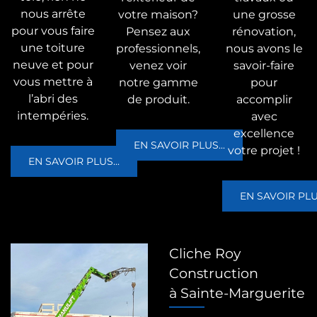
nous arrête
votre maison?
une grosse
pour vous faire
Pensez aux
rénovation,
une toiture
professionnels,
nous avons le
neuve et pour
venez voir
savoir-faire
vous mettre à
notre gamme
pour
l’abri des
de produit.
accomplir
intempéries.
avec
excellence
EN SAVOIR PLUS...
votre projet !
EN SAVOIR PLUS...
EN SAVOIR PLUS
Cliche Roy
Construction
à Sainte-Marguerite