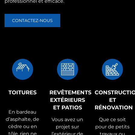
professionnel et efficace.
CONTACTEZ-NOUS
TOITURES
REVÊTEMENTS
CONSTRUCTI
EXTÉRIEURS
ET
ET PATIOS
RÉNOVATION
En bardeau
d’asphalte, de
Vous avez un
Que ce soit
cèdre ou en
projet sur
pour de petits
tôle, rien ne
l’extérieur de
travaux ou