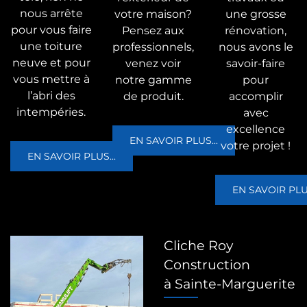
nous arrête
votre maison?
une grosse
pour vous faire
Pensez aux
rénovation,
une toiture
professionnels,
nous avons le
neuve et pour
venez voir
savoir-faire
vous mettre à
notre gamme
pour
l’abri des
de produit.
accomplir
intempéries.
avec
excellence
EN SAVOIR PLUS...
votre projet !
EN SAVOIR PLUS...
EN SAVOIR PLUS
Cliche Roy
Construction
à Sainte-Marguerite