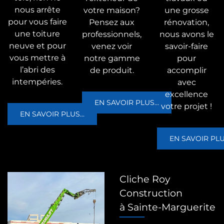
nous arrête
votre maison?
une grosse
pour vous faire
Pensez aux
rénovation,
une toiture
professionnels,
nous avons le
neuve et pour
venez voir
savoir-faire
vous mettre à
notre gamme
pour
l’abri des
de produit.
accomplir
intempéries.
avec
excellence
EN SAVOIR PLUS...
votre projet !
EN SAVOIR PLUS...
EN SAVOIR PLUS
Cliche Roy
Construction
à Sainte-Marguerite