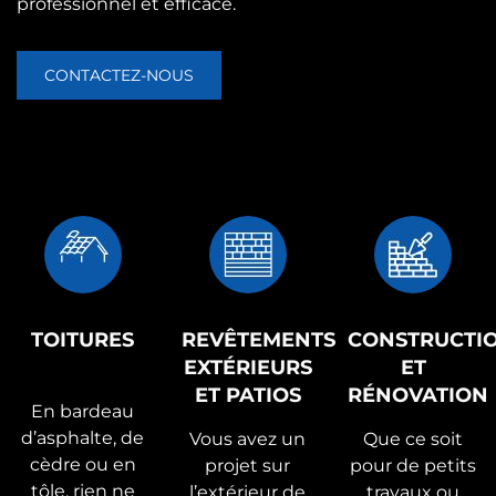
professionnel et efficace.
CONTACTEZ-NOUS
TOITURES
REVÊTEMENTS
CONSTRUCTI
EXTÉRIEURS
ET
ET PATIOS
RÉNOVATION
En bardeau
d’asphalte, de
Vous avez un
Que ce soit
cèdre ou en
projet sur
pour de petits
tôle, rien ne
l’extérieur de
travaux ou