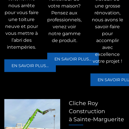
nous arrête
votre maison?
une grosse
pour vous faire
Pensez aux
rénovation,
une toiture
professionnels,
nous avons le
neuve et pour
venez voir
savoir-faire
vous mettre à
notre gamme
pour
l’abri des
de produit.
accomplir
intempéries.
avec
excellence
EN SAVOIR PLUS...
votre projet !
EN SAVOIR PLUS...
EN SAVOIR PLUS
Cliche Roy
Construction
à Sainte-Marguerite