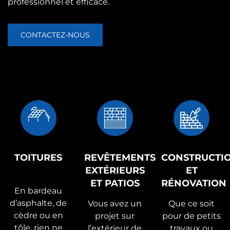
professionnel et efficace.
CONTACTEZ-NOUS
TOITURES
REVÊTEMENTS
CONSTRUCTI
EXTÉRIEURS
ET
ET PATIOS
RÉNOVATION
En bardeau
d’asphalte, de
Vous avez un
Que ce soit
cèdre ou en
projet sur
pour de petits
tôle, rien ne
l’extérieur de
travaux ou